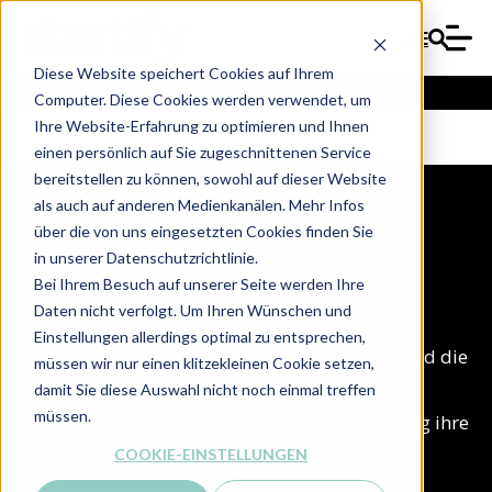
DE
Diese Website speichert Cookies auf Ihrem
Computer. Diese Cookies werden verwendet, um
Ihre Website-Erfahrung zu optimieren und Ihnen
einen persönlich auf Sie zugeschnittenen Service
bereitstellen zu können, sowohl auf dieser Website
als auch auf anderen Medienkanälen. Mehr Infos
über die von uns eingesetzten Cookies finden Sie
in unserer Datenschutzrichtlinie.
Bei Ihrem Besuch auf unserer Seite werden Ihre
Viele
etablierte Geschäftsmodelle
sind
Daten nicht verfolgt. Um Ihren Wünschen und
angesichts des rasanten technologischen
Einstellungen allerdings optimal zu entsprechen,
Fortschritts heute kein sicherer Hafen mehr und die
müssen wir nur einen klitzekleinen Cookie setzen,
traditionellen Koordinatensysteme von
damit Sie diese Auswahl nicht noch einmal treffen
müssen.
Unternehmern haben durch die Digitalisierung ihre
Funktion verloren.
COOKIE-EINSTELLUNGEN