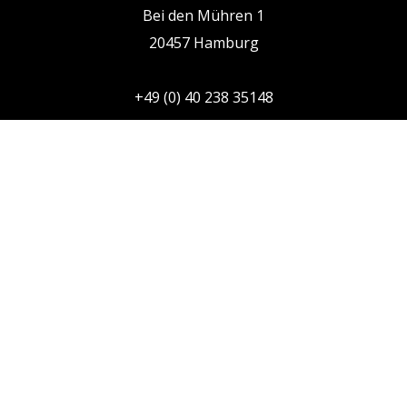
Bei den Mühren 1
20457 Hamburg
+49 (0) 40 238 35148
JENA
HEIDELBERG
Neugasse 13
Bergheimer Str.
07743 Jena
147
69115 Heidelberg
Copyright © 2026 Startify GmbH