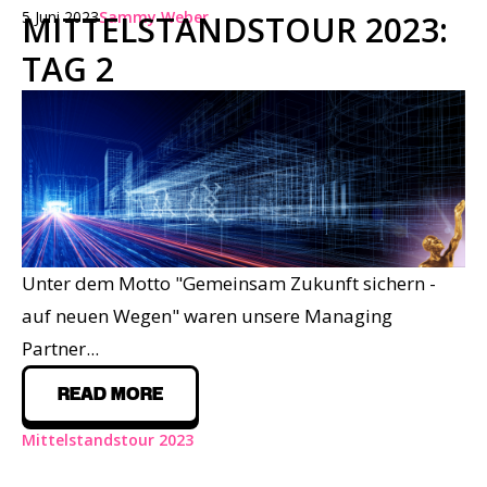
5 Juni 2023
Sammy Weber
MITTELSTANDSTOUR 2023:
TAG 2
Unter dem Motto
"Gemeinsam Zukunft sichern -
auf neuen Wegen"
waren unsere Managing
Partner...
READ MORE
Mittelstandstour 2023