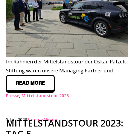
Im Rahmen der Mittelstandstour der Oskar-Patzelt-
Stiftung waren unsere Managing Partner und...
READ MORE
Presse
,
Mittelstandstour 2023
5 Juni 2023
Sammy Weber
MITTELSTANDSTOUR 2023:
TAG 5