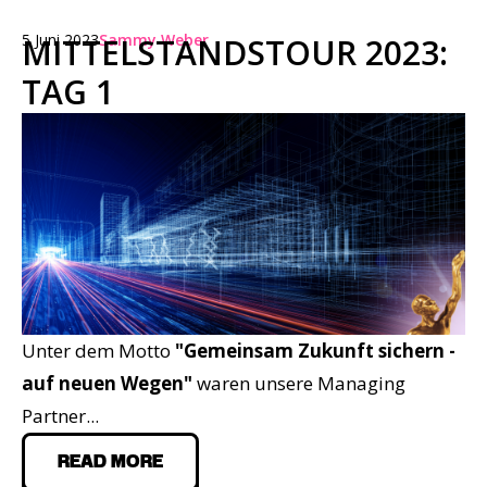
5 Juni 2023
Sammy Weber
MITTELSTANDSTOUR 2023:
TAG 1
Unter dem Motto
"Gemeinsam Zukunft sichern -
auf neuen Wegen"
waren unsere Managing
Partner...
READ MORE