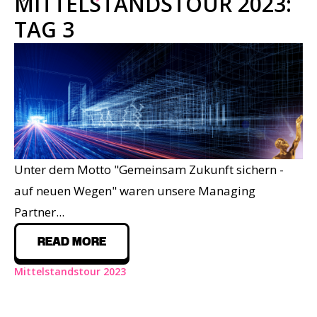
MITTELSTANDSTOUR 2023:
TAG 3
Unter dem Motto
"Gemeinsam Zukunft sichern -
auf neuen Wegen"
waren unsere Managing
Partner...
READ MORE
Mittelstandstour 2023