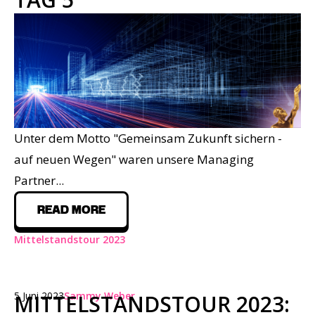
Unter dem Motto
"Gemeinsam Zukunft sichern -
auf neuen Wegen"
waren unsere Managing
Partner...
READ MORE
Mittelstandstour 2023
5 Juni 2023
Sammy Weber
MITTELSTANDSTOUR 2023: