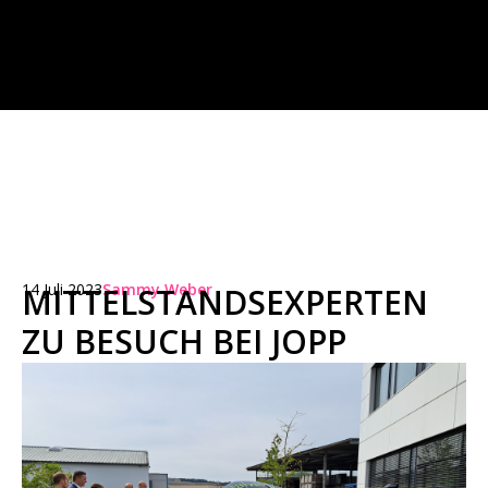
14 Juli 2023
Sammy Weber
MITTELSTANDSEXPERTEN
ZU BESUCH BEI JOPP