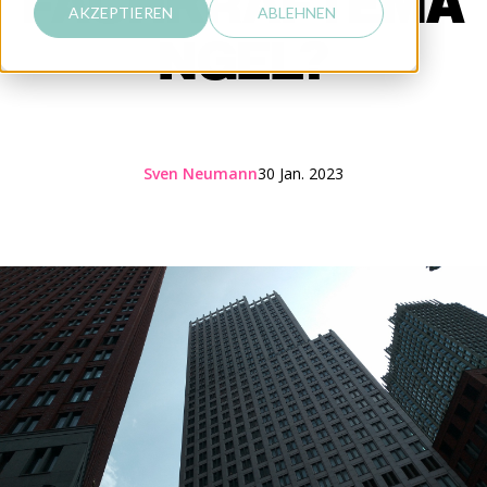
FACHKRÄFTEMA
AKZEPTIEREN
ABLEHNEN
NGEL?
Sven Neumann
30 Jan. 2023