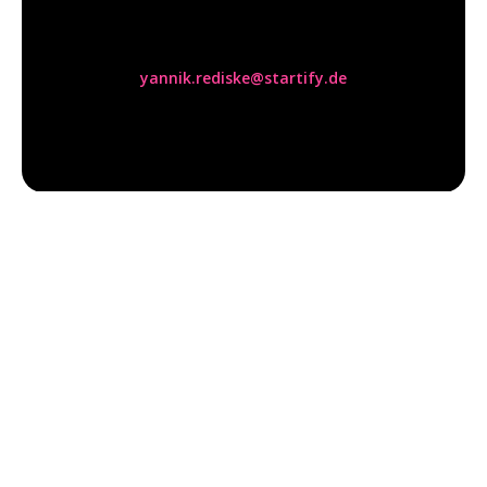
Yannik Rediske
yannik.rediske@startify.de
Related posts