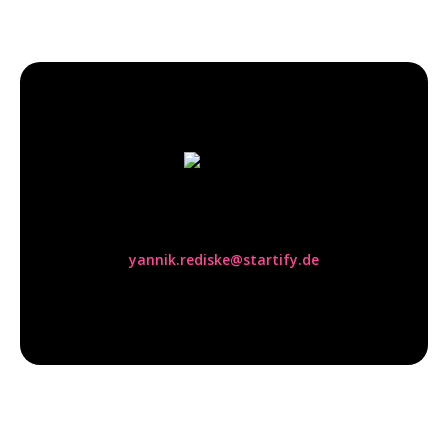
Yannik Rediske
yannik.rediske@startify.de