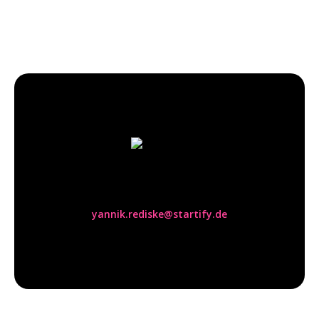
Yannik Rediske
yannik.rediske@startify.de