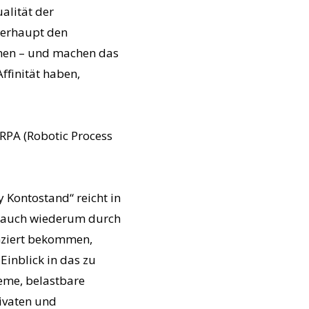
alität der
berhaupt den
men – und machen das
ffinität haben,
RPA (Robotic Process
 Kontostand“ reicht in
s auch wiederum durch
anziert bekommen,
Einblick in das zu
eme, belastbare
ivaten und