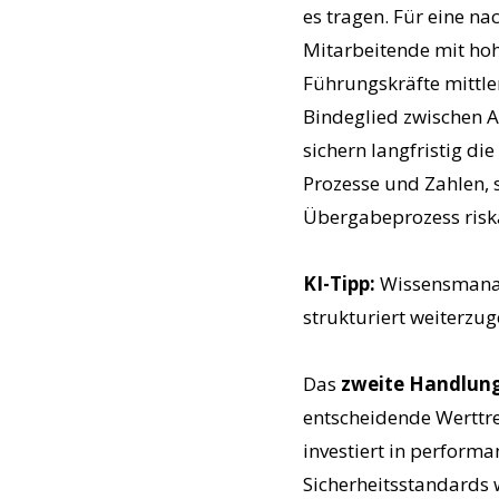
es tragen. Für eine n
Mitarbeitende mit ho
Führungskräfte mittl
Bindeglied zwischen A
sichern langfristig di
Prozesse und Zahlen, 
Überga
KI-Tipp:
Wissensmanag
strukturiert weiterzu
Das
zweite Handlun
entscheidende Werttre
investiert in performa
Sicherheitsstandards