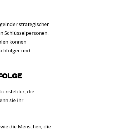
gelnder strategischer
von Schlüsselpersonen.
hlen können
achfolger und
FOLGE
ionsfelder, die
nn sie ihr
 wie die Menschen, die