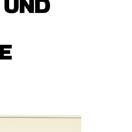
T UND
E