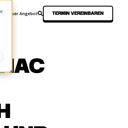
ion
Unser Angebot
TERMIN VEREINBAREN
ISSEN
SNAC
H