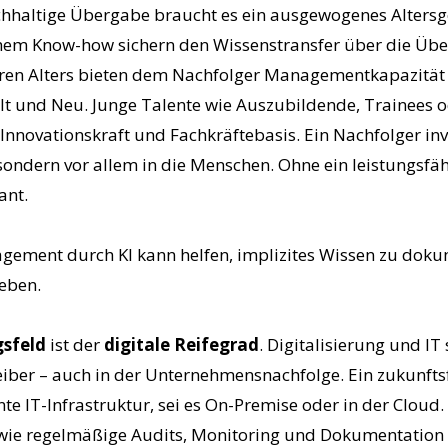
achhaltige Übergabe braucht es ein ausgewogenes Altersg
hem Know-how sichern den Wissenstransfer über die Üb
eren Alters bieten dem Nachfolger Managementkapazität 
lt und Neu. Junge Talente wie Auszubildende, Trainees
e Innovationskraft und Fachkräftebasis. Ein Nachfolger inve
sondern vor allem in die Menschen. Ohne ein leistungsfäh
beprozess riskant.
ement durch KI kann helfen, implizites Wissen zu dok
geben.
gsfeld
ist der
digitale Reifegrad
. Digitalisierung und IT
iber – auch in der Unternehmensnachfolge. Ein zukunfts
nte IT-Infrastruktur, sei es On-Premise oder in der Cloud. 
 wie regelmäßige Audits, Monitoring und Dokumentation 