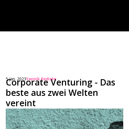
5 Jan. 2023
Yannik Rediske
Corporate Venturing - Das
beste aus zwei Welten
vereint