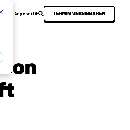
DE
n
Unser Angebot
TERMIN VEREINBAREN
SEN
tion
ft