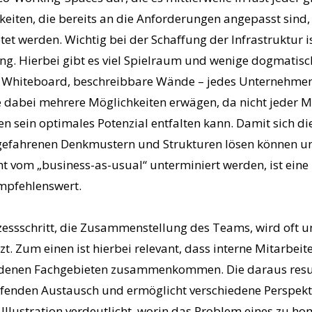
eiten, die bereits an die Anforderungen angepasst sind
t werden. Wichtig bei der Schaffung der Infrastruktur i
g. Hierbei gibt es viel Spielraum und wenige dogmatisch
t, Whiteboard, beschreibbare Wände – jedes Unternehmen
e dabei mehrere Möglichkeiten erwägen, da nicht jeder 
 sein optimales Potenzial entfalten kann. Damit sich die
ngefahrenen Denkmustern und Strukturen lösen können un
t vom „business-as-usual“ unterminiert werden, ist ein
mpfehlenswert.
essschritt, die Zusammenstellung des Teams, wird oft un
. Zum einen ist hierbei relevant, dass interne Mitarbeit
edenen Fachgebieten zusammenkommen. Die daraus resul
ifenden Austausch und ermöglicht verschiedene Perspekti
 Illustration verdeutlicht, worin das Problem eines zu 