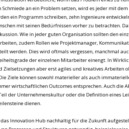
n Schmiede an ein Problem setzen, wird es jeder mit de
den ein Programm schreiben, zehn Ingenieure entwickeln
schen mit seinen Bedürfnissen vorher zu betrachten. Da
ussion. Wie in jeder guten Organisation sollten den einz
rbeiten, zudem Rollen wie Projektmanager, Kommunikati
teilt werden. Dies wird oftmals vergessen, manchmal auc
reiheitsgrade der einzelnen Mitarbeiter einengt. In Wirkl
 Zielsetzungen aber erst agiles und kreatives Arbeiten o
Die Ziele können sowohl materieller als auch immateriell
mer wirtschaftlichen Outcomes entsprechen. Auch die Ak
il der Unternehmenskultur oder die Definition eines Leit
ilensteine dienen.
d das Innovation Hub nachhaltig für die Zukunft aufgestell