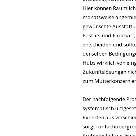
Hier können Räumlichk
monatsweise angemiete
gewünschte Ausstattun
Post-its und Flipchar
entscheiden und sollt
denselben Bedingungen
Hubs wirklich von ei
Zukunftslösungen nich
zum Mutterkonzern e
Der nachfolgende Proz
systematisch umgesetzt
Experten aus verschi
sorgt für fachübergre
Problemstellung. Eine