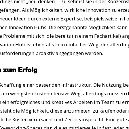
rdings nicht „neu denken“ – zu sehr ist sie in der Konzern
fangen. Als Möglichkeiten, wirkliche Innovation zu erze
neuer Ideen durch externe Expertise, beispielsweise in F
nen Innovation Hubs. Die erstgenannte Möglichkeit kann 
ge Probleme mit sich, die bereits
(in einem Fachartikel)
an
ation Hub ist ebenfalls kein einfacher Weg, der allerding
ausforderungen proaktiv angegangen werden.
n zum Erfolg
 Schaffung einer passenden Infrastruktur. Die Nutzung b
r am wenigsten kostenintensive Weg, allerdings müssen d
ein erfolgreiches und kreatives Arbeiten im Team zu erm
steht die Möglichkeit, diese anzumieten, zu kaufen ode
liche Kosten verursacht und Zeit beansprucht. Eine gute 
Co-Working-Spaces dar, die es mittlerweile in fast jeder g