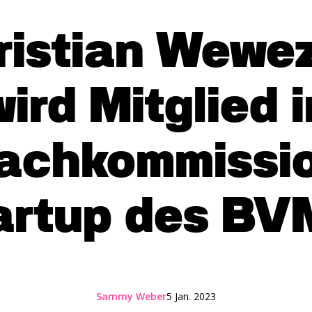
ristian Wewe
wird Mitglied i
achkommissi
artup des B
Sammy Weber
5 Jan. 2023