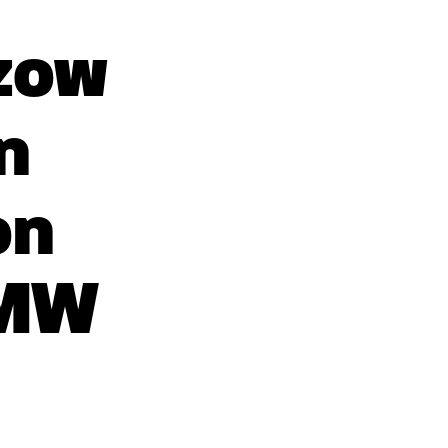
zow
n
on
VMW