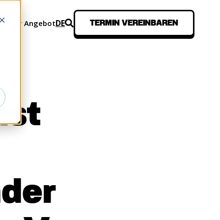
DE
n
Unser Angebot
TERMIN VEREINBAREN
SEN
ist
nder