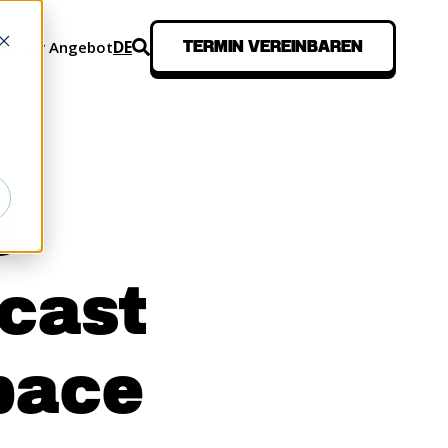
DE
n
Unser Angebot
TERMIN VEREINBAREN
SEN
s
dcast
pace