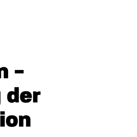
n -
 der
ion