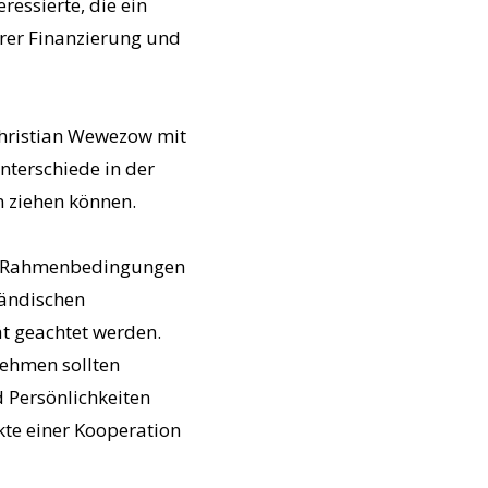
essierte, die ein
hrer Finanzierung und
Christian Wewezow mit
terschiede in der
n ziehen können.
ige Rahmenbedingungen
tändischen
ät geachtet werden.
nehmen sollten
 Persönlichkeiten
te einer Kooperation