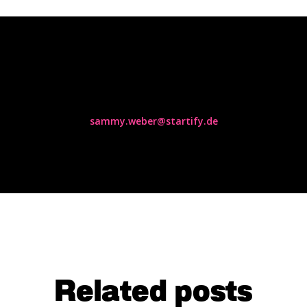
Sammy Weber
sammy.weber@startify.de
Related posts