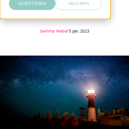
Besten
AKZEPTIEREN
ABLEHNEN
Sammy Weber
5 Jan. 2023