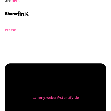
Sie
hier
.
Share:
Presse
Sammy Weber
sammy.weber@startify.de